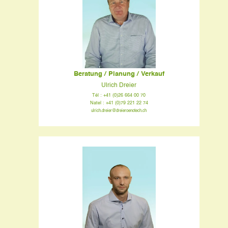
Beratung / Planung / Verkauf
Ulrich Dreier
Tél : +41 (0)26 664 00 70
Natel : +41 (0)79 221 22 74
ulrich.dreier@dreieroenotech.ch