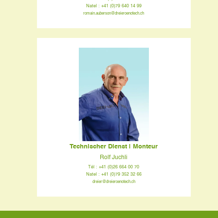
Natel : +41 (0)79 640 14 99
romain.auberson@dreieroenotech.ch
Technischer Dienst | Monteur
Rolf Juchli
Tél : +41 (0)26 664 00 70
Natel : +41 (0)79 352 32 66
dreier@dreieroenotech.ch