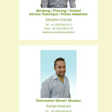
Beratung / Planung / Verkauf
Service Technique / Pièces détachées
Sébastien Crausaz
Tél : +41 (0)26 664 00 70
Natel : +41 (0)79 346 21 75
sebastien.crausaz@dreieroenotech.ch
Technischer Dienst | Monteur
Romain Auberson
Tél : +41 (0)26 664 00 70