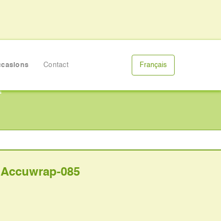
casions
Contact
Français
p-085
 Accuwrap-085