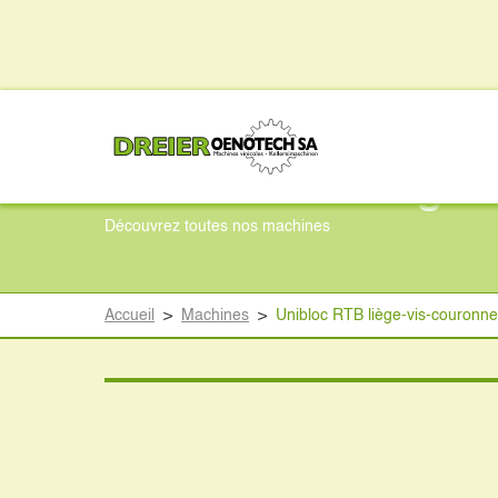
Unibloc RTB liège-
Découvrez toutes nos machines
Accueil
>
Machines
>
Unibloc RTB liège-vis-couronn