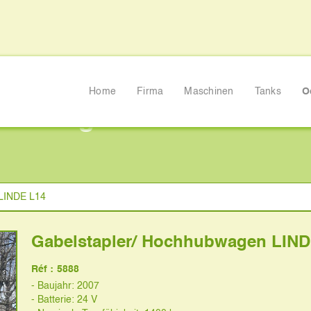
Home
Firma
Maschinen
Tanks
O
hhubwagen LINDE L14
 LINDE L14
Gabelstapler/ Hochhubwagen LIND
Réf :
5888
- Baujahr: 2007
- Batterie: 24 V