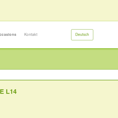
ccasions
Kontakt
Deutsch
E L14